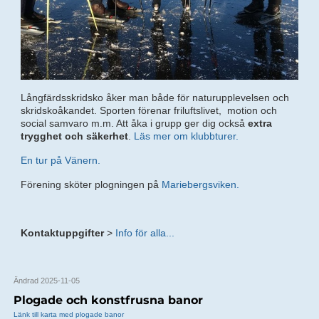
Långfärdsskridsko åker man både för naturupplevelsen och
skridskoåkandet. Sporten förenar friluftslivet, motion och
social samvaro m.m. Att åka i grupp ger dig också
extra
trygghet och säkerhet
.
Läs mer om klubbturer.
En tur på Vänern.
Förening sköter plogningen på
Mariebergsviken.
Kontaktuppgifter
>
Info för alla...
Ändrad 2025-11-05
Plogade och konstfrusna banor
Länk till karta med plogade banor