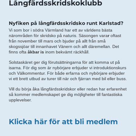
Långfärdsskridskoklubb
Nyfiken på långfärdsskridsko runt Karlstad?
Vi som bor i södra Värmland har ett av världens bästa
närområden för skridsko på naturis. Säsongen vara
r
oftast
från november till mars och bjuder på allt från små
skogssjöar till innanhavet Vänern och allt däremellan. Det
finns ofta
åkbar is
inom bekvämt räckhåll.
Solstaskäret ger dig förutsättningarna för att komma ut på
isarna. För dig som är nybörjare erbjuder vi introduktionskurs
och Välkommentur. För både erfarna och nybörjare erbjuder
vi ett brett utbud av turer till när och fjärran med bil eller buss.
Vill du börja åka långfärdsskridskor eller redan har erfarenhet
så kommer medlemskapet ge dig möjligheter till fantastiska
upplevelser.
Klicka här för att bli medlem