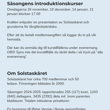
Säsongens introduktionskurser
Onsdagarna 26 november, 10 december, 14 januari, 21
januari klockan 17.00
Kvällen erbjuder en presentation av Solstaskäret och
grunderna för långfärdsskridsko.
Efter att du betalt medlemsavgiften så loggar du in på vår
hemsida.
Där kan du anmäla dig till kurstillfällena under evenemang.
OBS! Syns inte det kurstillfälle du tänkt delta i så tryck på ”alla
evenemang”.
Om Solstaskäret
Solstaskäret har cirka 700 medlemmar och 50
ledare. Föreningen bildades år 2000.
Säsongen 2024-2025 rapporterades 255 (117) turer, 1243
(840) deltagare, 3435 (2392) åkta mil. Inom parentes
klubbturer. Totalen inkluderar privatturer.
En bussresa till Østre Vansjø i Norge genomfördes.